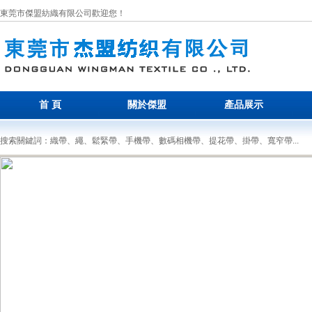
東莞市傑盟紡織有限公司歡迎您！
首 頁
關於傑盟
產品展示
搜索關鍵詞：織帶、繩、鬆緊帶、手機帶、數碼相機帶、提花帶、掛帶、寬窄帶...