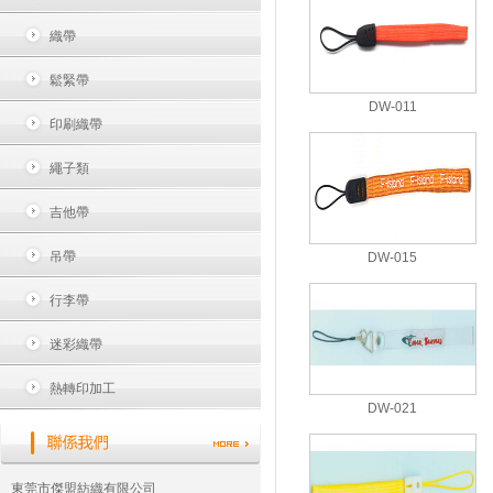
織帶
鬆緊帶
DW-011
印刷織帶
繩子類
吉他帶
吊帶
DW-015
行李帶
迷彩織帶
熱轉印加工
DW-021
東莞市傑盟紡織有限公司