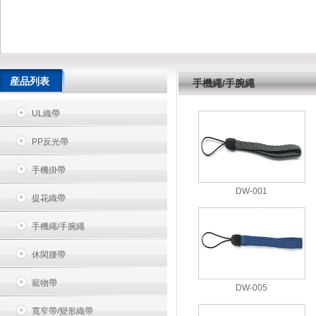
産品列表
手機繩/手腕繩
UL織帶
PP反光帶
手機掛帶
DW-001
提花織帶
手機繩/手腕繩
休閑腰帶
寵物帶
DW-005
寬窄帶/變形織帶