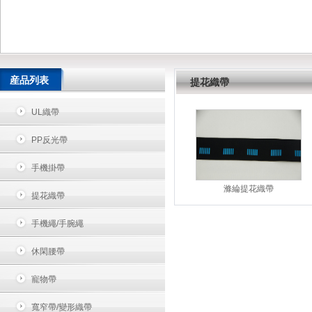
産品列表
提花織帶
UL織帶
PP反光帶
手機掛帶
滌綸提花織帶
提花織帶
手機繩/手腕繩
休閑腰帶
寵物帶
寬窄帶/變形織帶