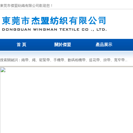
東莞市傑盟紡織有限公司歡迎您！
首 頁
關於傑盟
產品展示
搜索關鍵詞：織帶、繩、鬆緊帶、手機帶、數碼相機帶、提花帶、掛帶、寬窄帶...