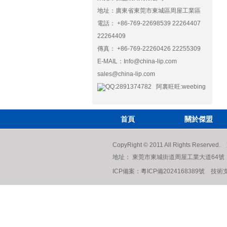
地址：廣東省東莞市東城區周屋工業區
電話： +86-769-22698539 22264407
22264409
傳真： +86-769-22260426 22255309
E-MAIL：
Info@china-lip.com
sales@china-lip.com
QQ:2891374782 阿裏旺旺:weebing
首頁
關於傑盟
CopyRight © 2011 All Rights R
地址： 東莞市東城街道周屋工業大道64號 電話： +8
ICP備案：
粵ICP備2024168389號
技術支