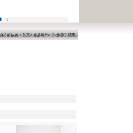
3
的當前位置：首頁>
> 手機繩/手腕繩
產品展示