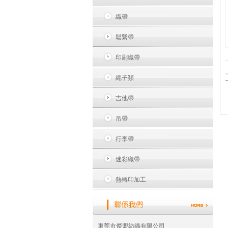
織帶
鬆緊帶
印刷織帶
繩子類
吉他帶
吊帶
行李帶
迷彩織帶
熱轉印加工
東莞市傑盟紡織有限公司