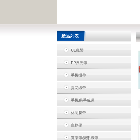
産品列表
UL織帶
PP反光帶
手機掛帶
提花織帶
手機繩/手腕繩
休閑腰帶
寵物帶
寬窄帶/變形織帶