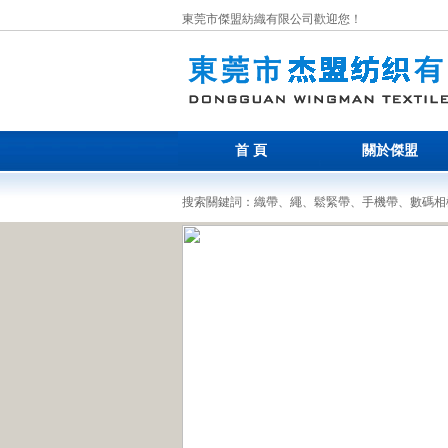
東莞市傑盟紡織有限公司歡迎您！
首 頁
關於傑盟
搜索關鍵詞：織帶、繩、鬆緊帶、手機帶、數碼相機