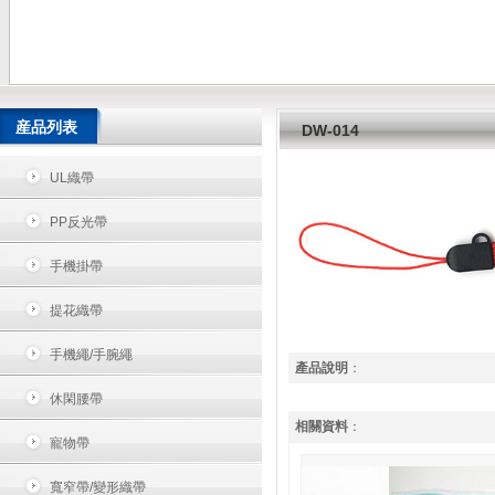
産品列表
DW-014
UL織帶
PP反光帶
手機掛帶
提花織帶
手機繩/手腕繩
產品說明
：
休閑腰帶
相關資料
：
寵物帶
寬窄帶/變形織帶