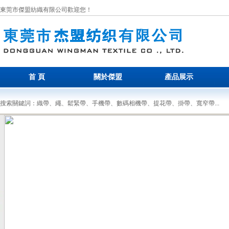
東莞市傑盟紡織有限公司歡迎您！
首 頁
關於傑盟
產品展示
搜索關鍵詞：織帶、繩、鬆緊帶、手機帶、數碼相機帶、提花帶、掛帶、寬窄帶...