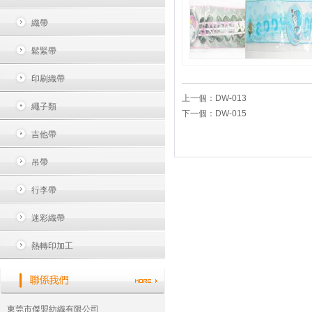
織帶
鬆緊帶
印刷織帶
上一個：
DW-013
繩子類
下一個：
DW-015
吉他帶
吊帶
行李帶
迷彩織帶
熱轉印加工
東莞市傑盟紡織有限公司