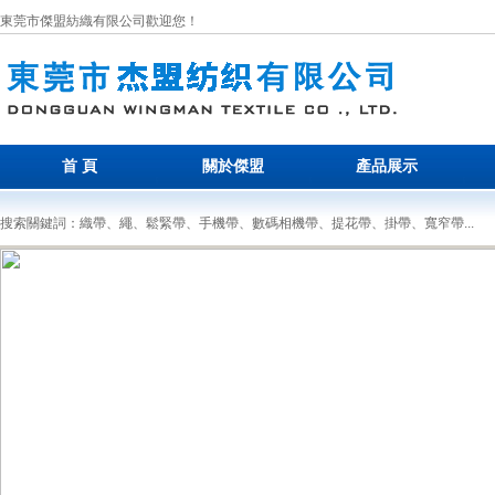
東莞市傑盟紡織有限公司歡迎您！
首 頁
關於傑盟
產品展示
搜索關鍵詞：織帶、繩、鬆緊帶、手機帶、數碼相機帶、提花帶、掛帶、寬窄帶...