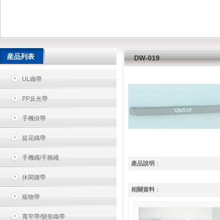
産品列表
DW-019
UL織帶
PP反光帶
手機掛帶
提花織帶
手機繩/手腕繩
產品說明
：
休閑腰帶
相關資料
：
寵物帶
寬窄帶/變形織帶