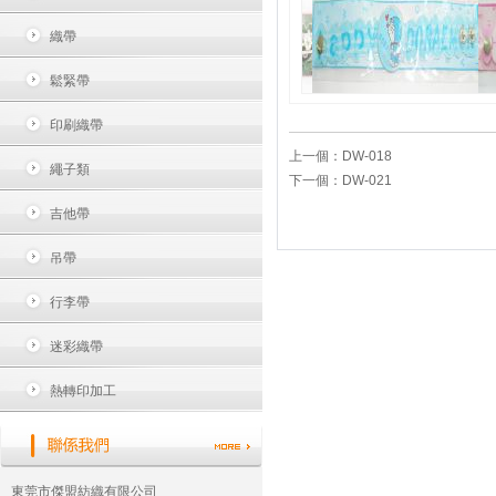
織帶
鬆緊帶
印刷織帶
上一個：
DW-018
繩子類
下一個：
DW-021
吉他帶
吊帶
行李帶
迷彩織帶
熱轉印加工
東莞市傑盟紡織有限公司