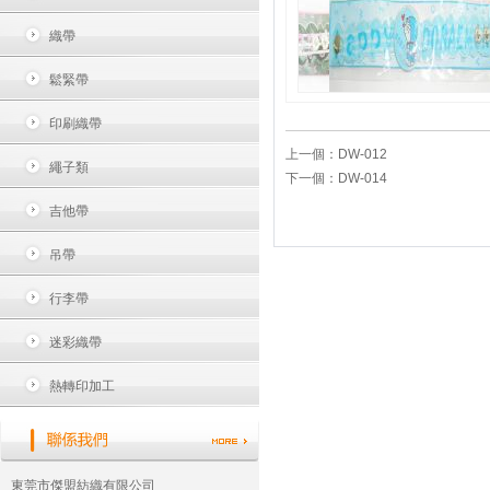
織帶
鬆緊帶
印刷織帶
上一個：
DW-012
繩子類
下一個：
DW-014
吉他帶
吊帶
行李帶
迷彩織帶
熱轉印加工
東莞市傑盟紡織有限公司