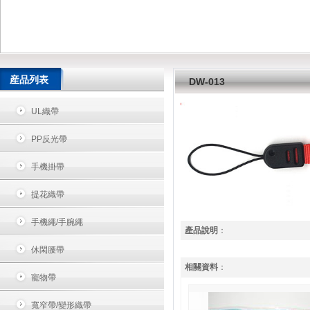
産品列表
DW-013
UL織帶
PP反光帶
手機掛帶
提花織帶
手機繩/手腕繩
產品說明
：
休閑腰帶
相關資料
：
寵物帶
寬窄帶/變形織帶