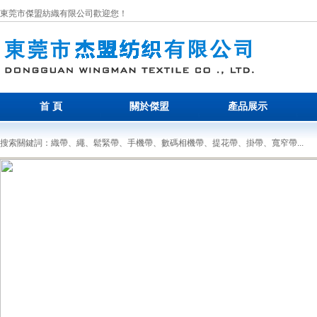
東莞市傑盟紡織有限公司歡迎您！
首 頁
關於傑盟
產品展示
搜索關鍵詞：織帶、繩、鬆緊帶、手機帶、數碼相機帶、提花帶、掛帶、寬窄帶...