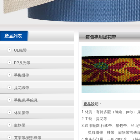
産品列表
箱包專用提花帶
UL織帶
PP反光帶
手機掛帶
提花織帶
手機繩/手腕繩
產品說明
：
1.材質：有特多龍（滌綸、poly）
休閑腰帶
2.工藝：提花等
寵物帶
3.適用範圍:行李帶、箱包帶、登
獎牌掛帶，鞋帶、寵物帶吉他背
寬窄帶/變形織帶
4.生產起訂量：一般2000米。（