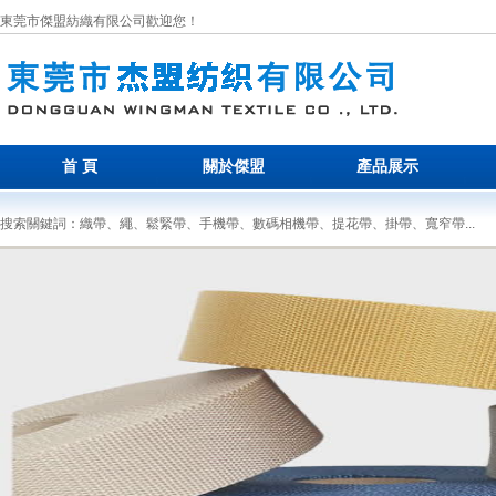
東莞市傑盟紡織有限公司歡迎您！
首 頁
關於傑盟
產品展示
搜索關鍵詞：織帶、繩、鬆緊帶、手機帶、數碼相機帶、提花帶、掛帶、寬窄帶...