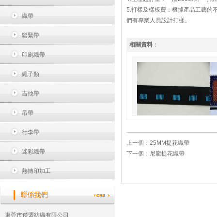
5.打樣及樣板費：根據產品工藝的不
織帶
們有專業人員設計打樣。
鬆緊帶
相關資料
：
印刷織帶
繩子類
吉他帶
吊帶
行李帶
上一個：
25MM提花織帶
迷彩織帶
下一個：
尼龍提花織帶
熱轉印加工
東莞市傑盟紡織有限公司