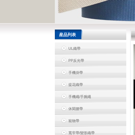
産品列表
UL織帶
PP反光帶
手機掛帶
提花織帶
手機繩/手腕繩
休閑腰帶
寵物帶
寬窄帶/變形織帶