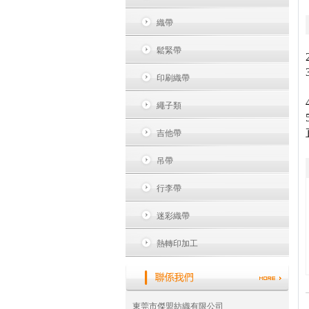
織帶
鬆緊帶
印刷織帶
繩子類
吉他帶
吊帶
行李帶
迷彩織帶
熱轉印加工
東莞市傑盟紡織有限公司