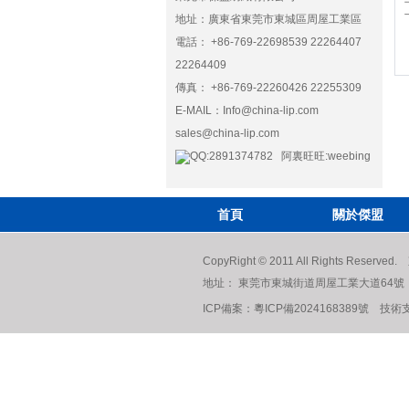
地址：廣東省東莞市東城區周屋工業區
電話： +86-769-22698539 22264407
22264409
傳真： +86-769-22260426 22255309
E-MAIL：
Info@china-lip.com
sales@china-lip.com
QQ:2891374782 阿裏旺旺:weebing
首頁
關於傑盟
CopyRight © 2011 All Rights R
地址： 東莞市東城街道周屋工業大道64號 電話： +8
ICP備案：
粵ICP備2024168389號
技術支