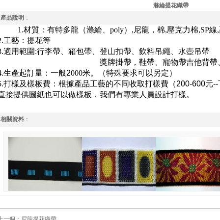
滌綸提花織帶
產品說明
：
1
.
材質：有特多龍（滌綸、
poly
）
,
尼龍，
棉
,
壓克力棉
,SP
線
,
2.
工藝：提花等
3.
適用範圍
:
行李帶、箱包帶、登山扣帶、飲料吊繩、水壺吊帶
獎牌掛帶，鞋帶、寵物帶吉他背帶
4.
生產起訂量：一般
2
000
米
。（特殊要求可以另定）
5.
打樣及樣板費：根據產品工藝的不同收取打樣費（
200-600
元
--
直接提供圖紙也可以做樣板，我們有專業人員設計打樣。
相關資料
：
上一個：
尼龍提花織帶