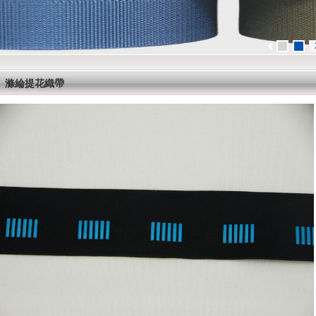
滌綸提花織帶