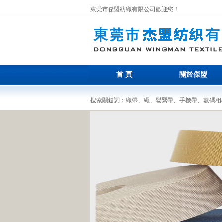
東莞市傑盟紡織有限公司歡迎您！
首 頁
關於傑盟
搜索關鍵詞：織帶、繩、鬆緊帶、手機帶、數碼相機