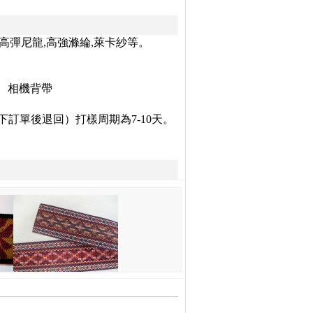
高彈尼龍
,
高強滌綸
,
萊卡紗
等。
、相機背帶
下訂單後退回）打樣周期為
7-10
天。