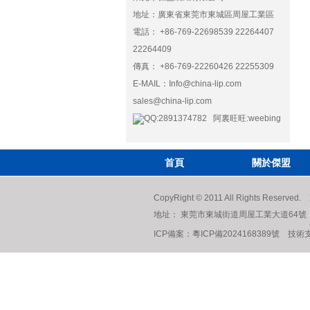
地址：廣東省東莞市東城區周屋工業區
電話： +86-769-22698539 22264407
22264409
傳真： +86-769-22260426 22255309
E-MAIL：
Info@china-lip.com
sales@china-lip.com
QQ:2891374782 阿裏旺旺:weebing
首頁
關於傑盟
CopyRight © 2011 All Rights R
地址： 東莞市東城街道周屋工業大道64號 電話： +8
ICP備案：
粵ICP備2024168389號
技術支