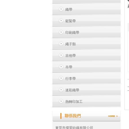
織帶
鬆緊帶
印刷織帶
繩子類
吉他帶
吊帶
行李帶
迷彩織帶
熱轉印加工
東莞市傑盟紡織有限公司