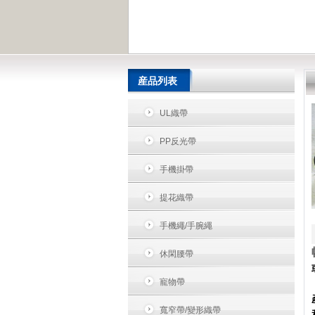
産品列表
UL織帶
PP反光帶
手機掛帶
提花織帶
手機繩/手腕繩
休閑腰帶
寵物帶
寬窄帶/變形織帶