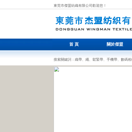
東莞市傑盟紡織有限公司歡迎您！
首 頁
關於傑盟
搜索關鍵詞：織帶、繩、鬆緊帶、手機帶、數碼相機