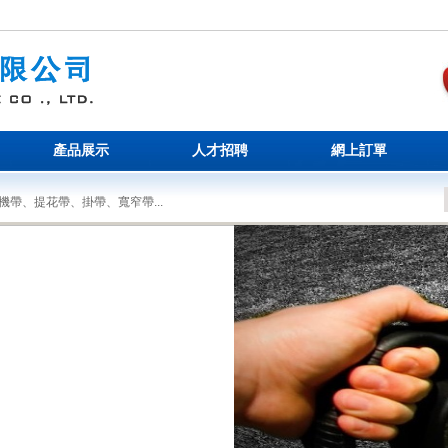
產品展示
人才招聘
網上訂單
帶、提花帶、掛帶、寬窄帶...