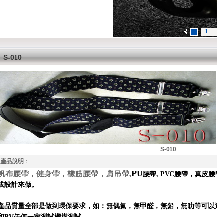
1
S-010
S-010
產品說明
：
PU
帆布腰帶，健身帶，橡筋腰帶，肩吊帶
,
腰帶
, PVC
腰帶，真皮腰
或設計來做。
產品質量全部是做到環保要求，如：無偶氮，無甲醛，無鉛，無叻等可以
和
BV
任何一家測試機構測試。