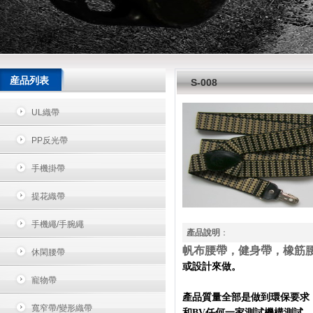
産品列表
S-008
UL織帶
PP反光帶
手機掛帶
提花織帶
手機繩/手腕繩
產品說明
：
帆布腰帶，健身帶，橡筋
休閑腰帶
或設計來做。
寵物帶
產品質量全部是做到環保要求
寬窄帶/變形織帶
和
BV
任何一家測試機構測試。