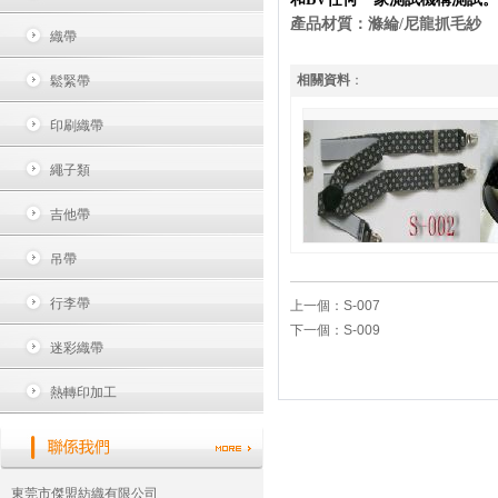
產品材質：滌綸/尼龍抓毛紗
織帶
相關資料
：
鬆緊帶
印刷織帶
繩子類
吉他帶
吊帶
行李帶
上一個：
S-007
下一個：
S-009
迷彩織帶
熱轉印加工
東莞市傑盟紡織有限公司