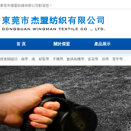
東莞市傑盟紡織有限公司歡迎您！
首 頁
關於傑盟
產品展示
搜索關鍵詞：織帶、繩、鬆緊帶、手機帶、數碼相機帶、提花帶、掛帶、寬窄帶...