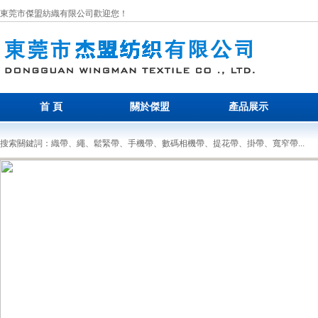
東莞市傑盟紡織有限公司歡迎您！
首 頁
關於傑盟
產品展示
搜索關鍵詞：織帶、繩、鬆緊帶、手機帶、數碼相機帶、提花帶、掛帶、寬窄帶...