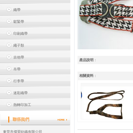
織帶
鬆緊帶
印刷織帶
繩子類
吉他帶
產品說明
：
吊帶
相關資料
：
行李帶
迷彩織帶
熱轉印加工
東莞市傑盟紡織有限公司