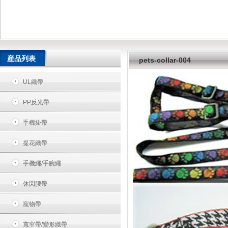
産品列表
pets-collar-004
UL織帶
PP反光帶
手機掛帶
提花織帶
手機繩/手腕繩
休閑腰帶
寵物帶
寬窄帶/變形織帶