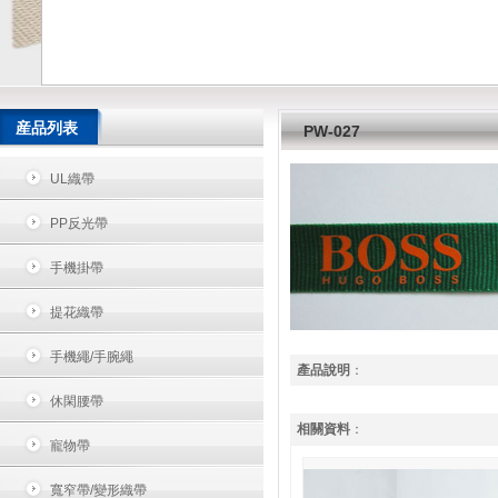
産品列表
PW-027
UL織帶
PP反光帶
手機掛帶
提花織帶
手機繩/手腕繩
產品說明
：
休閑腰帶
相關資料
：
寵物帶
寬窄帶/變形織帶