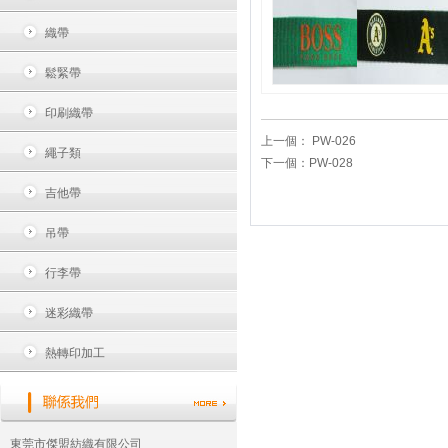
織帶
鬆緊帶
印刷織帶
上一個：
PW-026
繩子類
下一個：
PW-028
吉他帶
吊帶
行李帶
迷彩織帶
熱轉印加工
東莞市傑盟紡織有限公司