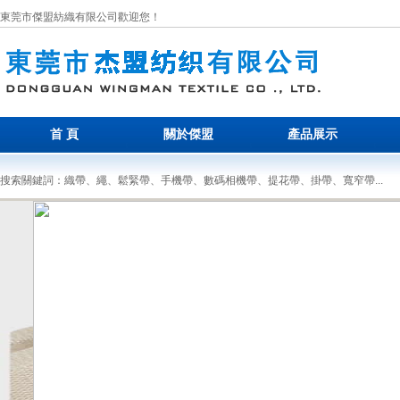
東莞市傑盟紡織有限公司歡迎您！
首 頁
關於傑盟
產品展示
搜索關鍵詞：織帶、繩、鬆緊帶、手機帶、數碼相機帶、提花帶、掛帶、寬窄帶...