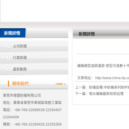
新聞詳情
新聞詳情
公司新聞
行業新聞
織機模型或將還原 原型可達數十平 .
最新動態
文章地址：
http://www.china-lip
上一篇：
紡織設備:中紡機係列劍杆
下一篇：
噴水織機最新技術巡禮
東莞市傑盟紡織有限公司
地址：廣東省東莞市東城區周屋工業區
電話： +86-769-22698539 22264407
22264409
傳真： +86-769-22260426 22255309