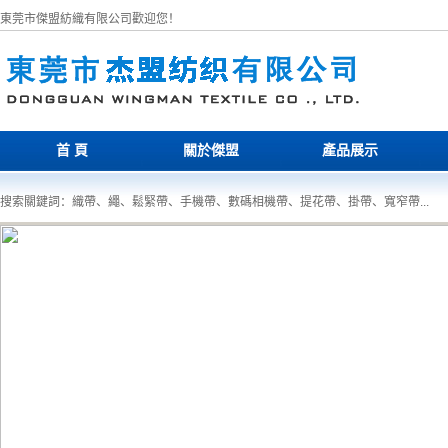
東莞市傑盟紡織有限公司歡迎您！
首 頁
關於傑盟
產品展示
搜索關鍵詞：織帶、繩、鬆緊帶、手機帶、數碼相機帶、提花帶、掛帶、寬窄帶...