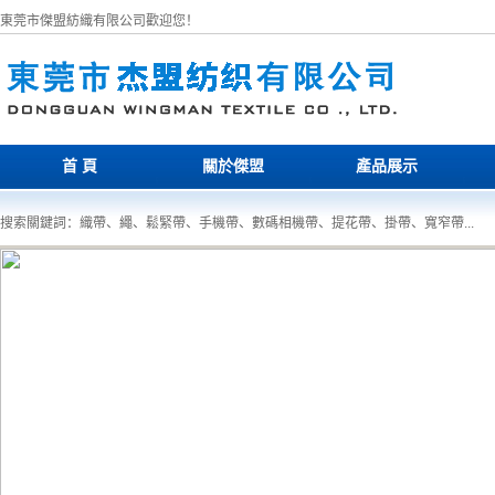
東莞市傑盟紡織有限公司歡迎您！
首 頁
關於傑盟
產品展示
搜索關鍵詞：織帶、繩、鬆緊帶、手機帶、數碼相機帶、提花帶、掛帶、寬窄帶...