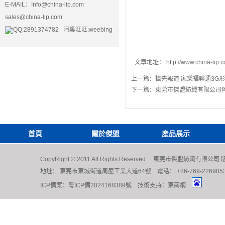
E-MAIL：
Info@china-lip.com
sales@china-lip.com
QQ:2891374782 阿裏旺旺:weebing
文章地址：
http://www.china-lip
上一篇：
搶先報道 家樂福聯通3G
下一篇：
東莞市傑盟紡織有限公司
首頁
關於傑盟
産品展示
CopyRight © 2011 All Rights Reserved. 東莞市傑盟紡織有限公
地址： 東莞市東城街道周屋工業大道64號 電話： +86-769-22698539 222
ICP備案：
粵ICP備2024168389號
技術支持：
東商網