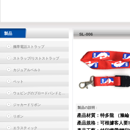
製品
SL-006
攜帯電話ストラップ
ストラップ/リストストラップ
カジュアルベルト
ペット
ウェビングのブロードバンドと…
ジャカードリボン
製品の説明
：
產品材質：特多龍
（滌綸
リボン
產品規格：可根據客人要
エラスティック