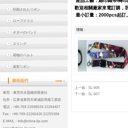
產品工藝：絲印織帶/轉印
歡迎相關廠家來電訂購，
印刷されたリボン
最小訂量：2000pcs起訂
ロープクラス
情報
：
ギターのバンド
スリング
荷物のベルト
迷彩リボン
上一個：
SL-005
東莞：東莞市永盟織有限會社
下一個：
SL-007
住所：広東省東莞市東城區周屋工業區
電話：+86-769-22698539 22264407
Fax：+86-769-22260426 22255309
E-MAIL：
Info@china-lip.com